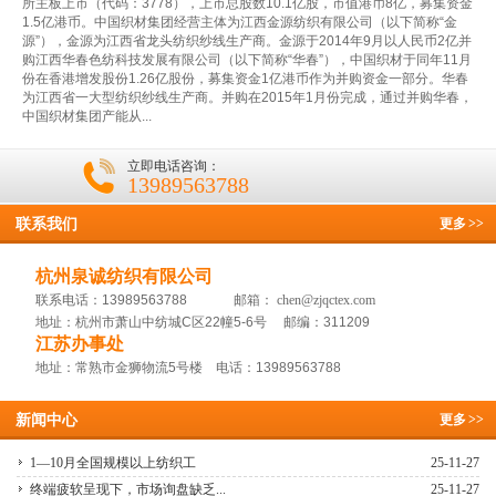
所主板上市（代码：3778），上市总股数10.1亿股，市值港币8亿，募集资金
1.5亿港币。中国织材集团经营主体为江西金源纺织有限公司（以下简称“金
源”），金源为江西省龙头纺织纱线生产商。金源于2014年9月以人民币2亿并
购江西华春色纺科技发展有限公司（以下简称“华春”），中国织材于同年11月
份在香港增发股份1.26亿股份，募集资金1亿港币作为并购资金一部分。华春
为江西省一大型纺织纱线生产商。并购在2015年1月份完成，通过并购华春，
中国织材集团产能从...
立即电话咨询：
13989563788
联系我们
更多
>>
杭州泉诚纺织有限公司
联系电话：13989563788 邮箱：
chen@zjqctex.com
地址：杭州市萧山中纺城C区22幢5-6号 邮编：311209
江苏办事处
地址：常熟市金狮物流5号楼 电话：13989563788
新闻中心
更多
>>
1—10月全国规模以上纺织工
25-11-27
终端疲软呈现下，市场询盘缺乏...
25-11-27