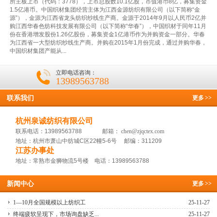
所主板上市（代码：3778），上市总股数10.1亿股，市值港币8亿，募集资金
1.5亿港币。中国织材集团经营主体为江西金源纺织有限公司（以下简称“金
源”），金源为江西省龙头纺织纱线生产商。金源于2014年9月以人民币2亿并
购江西华春色纺科技发展有限公司（以下简称“华春”），中国织材于同年11月
份在香港增发股份1.26亿股份，募集资金1亿港币作为并购资金一部分。华春
为江西省一大型纺织纱线生产商。并购在2015年1月份完成，通过并购华春，
中国织材集团产能从...
立即电话咨询：
13989563788
联系我们
更多
>>
杭州泉诚纺织有限公司
联系电话：13989563788 邮箱：
chen@zjqctex.com
地址：杭州市萧山中纺城C区22幢5-6号 邮编：311209
江苏办事处
地址：常熟市金狮物流5号楼 电话：13989563788
新闻中心
更多
>>
1—10月全国规模以上纺织工
25-11-27
终端疲软呈现下，市场询盘缺乏...
25-11-27