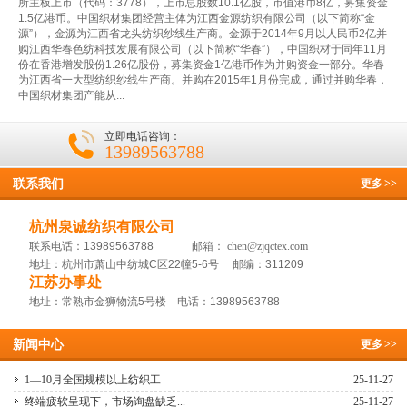
所主板上市（代码：3778），上市总股数10.1亿股，市值港币8亿，募集资金
1.5亿港币。中国织材集团经营主体为江西金源纺织有限公司（以下简称“金
源”），金源为江西省龙头纺织纱线生产商。金源于2014年9月以人民币2亿并
购江西华春色纺科技发展有限公司（以下简称“华春”），中国织材于同年11月
份在香港增发股份1.26亿股份，募集资金1亿港币作为并购资金一部分。华春
为江西省一大型纺织纱线生产商。并购在2015年1月份完成，通过并购华春，
中国织材集团产能从...
立即电话咨询：
13989563788
联系我们
更多
>>
杭州泉诚纺织有限公司
联系电话：13989563788 邮箱：
chen@zjqctex.com
地址：杭州市萧山中纺城C区22幢5-6号 邮编：311209
江苏办事处
地址：常熟市金狮物流5号楼 电话：13989563788
新闻中心
更多
>>
1—10月全国规模以上纺织工
25-11-27
终端疲软呈现下，市场询盘缺乏...
25-11-27