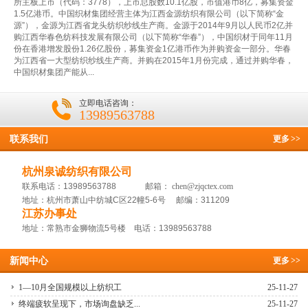
所主板上市（代码：3778），上市总股数10.1亿股，市值港币8亿，募集资金
1.5亿港币。中国织材集团经营主体为江西金源纺织有限公司（以下简称“金
源”），金源为江西省龙头纺织纱线生产商。金源于2014年9月以人民币2亿并
购江西华春色纺科技发展有限公司（以下简称“华春”），中国织材于同年11月
份在香港增发股份1.26亿股份，募集资金1亿港币作为并购资金一部分。华春
为江西省一大型纺织纱线生产商。并购在2015年1月份完成，通过并购华春，
中国织材集团产能从...
立即电话咨询：
13989563788
联系我们
更多
>>
杭州泉诚纺织有限公司
联系电话：13989563788 邮箱：
chen@zjqctex.com
地址：杭州市萧山中纺城C区22幢5-6号 邮编：311209
江苏办事处
地址：常熟市金狮物流5号楼 电话：13989563788
新闻中心
更多
>>
1—10月全国规模以上纺织工
25-11-27
终端疲软呈现下，市场询盘缺乏...
25-11-27