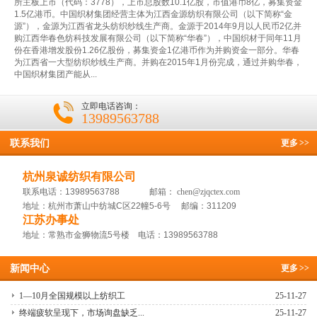
所主板上市（代码：3778），上市总股数10.1亿股，市值港币8亿，募集资金
1.5亿港币。中国织材集团经营主体为江西金源纺织有限公司（以下简称“金
源”），金源为江西省龙头纺织纱线生产商。金源于2014年9月以人民币2亿并
购江西华春色纺科技发展有限公司（以下简称“华春”），中国织材于同年11月
份在香港增发股份1.26亿股份，募集资金1亿港币作为并购资金一部分。华春
为江西省一大型纺织纱线生产商。并购在2015年1月份完成，通过并购华春，
中国织材集团产能从...
立即电话咨询：
13989563788
联系我们
更多
>>
杭州泉诚纺织有限公司
联系电话：13989563788 邮箱：
chen@zjqctex.com
地址：杭州市萧山中纺城C区22幢5-6号 邮编：311209
江苏办事处
地址：常熟市金狮物流5号楼 电话：13989563788
新闻中心
更多
>>
1—10月全国规模以上纺织工
25-11-27
终端疲软呈现下，市场询盘缺乏...
25-11-27