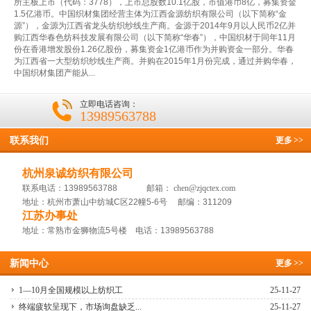
所主板上市（代码：3778），上市总股数10.1亿股，市值港币8亿，募集资金
1.5亿港币。中国织材集团经营主体为江西金源纺织有限公司（以下简称“金
源”），金源为江西省龙头纺织纱线生产商。金源于2014年9月以人民币2亿并
购江西华春色纺科技发展有限公司（以下简称“华春”），中国织材于同年11月
份在香港增发股份1.26亿股份，募集资金1亿港币作为并购资金一部分。华春
为江西省一大型纺织纱线生产商。并购在2015年1月份完成，通过并购华春，
中国织材集团产能从...
立即电话咨询：
13989563788
联系我们
更多
>>
杭州泉诚纺织有限公司
联系电话：13989563788 邮箱：
chen@zjqctex.com
地址：杭州市萧山中纺城C区22幢5-6号 邮编：311209
江苏办事处
地址：常熟市金狮物流5号楼 电话：13989563788
新闻中心
更多
>>
1—10月全国规模以上纺织工
25-11-27
终端疲软呈现下，市场询盘缺乏...
25-11-27