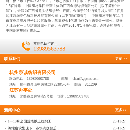
所主板上市（代码：3778），上市总股数10.1亿股，市值港币8亿，募集资金
1.5亿港币。中国织材集团经营主体为江西金源纺织有限公司（以下简称“金
源”），金源为江西省龙头纺织纱线生产商。金源于2014年9月以人民币2亿并
购江西华春色纺科技发展有限公司（以下简称“华春”），中国织材于同年11月
份在香港增发股份1.26亿股份，募集资金1亿港币作为并购资金一部分。华春
为江西省一大型纺织纱线生产商。并购在2015年1月份完成，通过并购华春，
中国织材集团产能从...
立即电话咨询：
13989563788
联系我们
更多
>>
杭州泉诚纺织有限公司
联系电话：13989563788 邮箱：
chen@zjqctex.com
地址：杭州市萧山中纺城C区22幢5-6号 邮编：311209
江苏办事处
地址：常熟市金狮物流5号楼 电话：13989563788
新闻中心
更多
>>
1—10月全国规模以上纺织工
25-11-27
终端疲软呈现下，市场询盘缺乏...
25-11-27