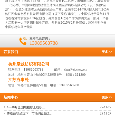
所主板上市（代码：3778），上市总股数10.1亿股，市值港币8亿，募集资金
1.5亿港币。中国织材集团经营主体为江西金源纺织有限公司（以下简称“金
源”），金源为江西省龙头纺织纱线生产商。金源于2014年9月以人民币2亿并
购江西华春色纺科技发展有限公司（以下简称“华春”），中国织材于同年11月
份在香港增发股份1.26亿股份，募集资金1亿港币作为并购资金一部分。华春
为江西省一大型纺织纱线生产商。并购在2015年1月份完成，通过并购华春，
中国织材集团产能从...
立即电话咨询：
13989563788
联系我们
更多
>>
杭州泉诚纺织有限公司
联系电话：13989563788 邮箱：
chen@zjqctex.com
地址：杭州市萧山中纺城C区22幢5-6号 邮编：311209
江苏办事处
地址：常熟市金狮物流5号楼 电话：13989563788
新闻中心
更多
>>
1—10月全国规模以上纺织工
25-11-27
终端疲软呈现下，市场询盘缺乏...
25-11-27