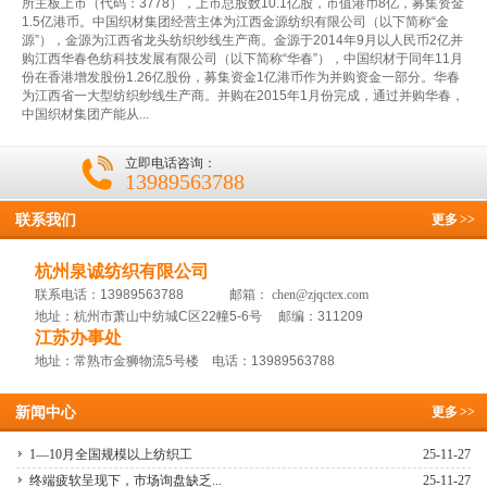
所主板上市（代码：3778），上市总股数10.1亿股，市值港币8亿，募集资金
1.5亿港币。中国织材集团经营主体为江西金源纺织有限公司（以下简称“金
源”），金源为江西省龙头纺织纱线生产商。金源于2014年9月以人民币2亿并
购江西华春色纺科技发展有限公司（以下简称“华春”），中国织材于同年11月
份在香港增发股份1.26亿股份，募集资金1亿港币作为并购资金一部分。华春
为江西省一大型纺织纱线生产商。并购在2015年1月份完成，通过并购华春，
中国织材集团产能从...
立即电话咨询：
13989563788
联系我们
更多
>>
杭州泉诚纺织有限公司
联系电话：13989563788 邮箱：
chen@zjqctex.com
地址：杭州市萧山中纺城C区22幢5-6号 邮编：311209
江苏办事处
地址：常熟市金狮物流5号楼 电话：13989563788
新闻中心
更多
>>
1—10月全国规模以上纺织工
25-11-27
终端疲软呈现下，市场询盘缺乏...
25-11-27