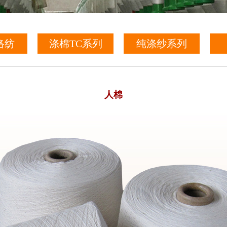
络纺
涤棉TC系列
纯涤纱系列
人棉