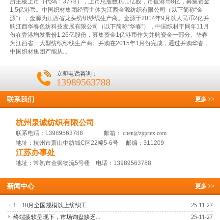
所主板上市（代码：3778），上市总股数10.1亿股，市值港币8亿，募集资金
1.5亿港币。中国织材集团经营主体为江西金源纺织有限公司（以下简称“金
源”），金源为江西省龙头纺织纱线生产商。金源于2014年9月以人民币2亿并
购江西华春色纺科技发展有限公司（以下简称“华春”），中国织材于同年11月
份在香港增发股份1.26亿股份，募集资金1亿港币作为并购资金一部分。华春
为江西省一大型纺织纱线生产商。并购在2015年1月份完成，通过并购华春，
中国织材集团产能从...
立即电话咨询：
13989563788
联系我们
更多
>>
杭州泉诚纺织有限公司
联系电话：13989563788 邮箱：
chen@zjqctex.com
地址：杭州市萧山中纺城C区22幢5-6号 邮编：311209
江苏办事处
地址：常熟市金狮物流5号楼 电话：13989563788
新闻中心
更多
>>
1—10月全国规模以上纺织工
25-11-27
终端疲软呈现下，市场询盘缺乏...
25-11-27